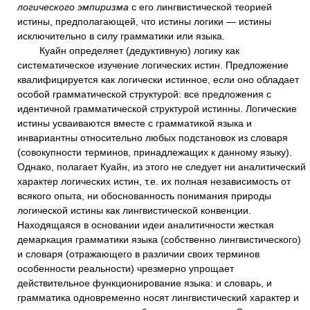
логического эмпиризма
с его лингвистической теорией
истины, предполагающей, что истины логики — истины
исключительно в силу грамматики или языка.
Куайн определяет (дедуктивную) логику как
систематическое изучение логических истин. Предложение
квалифицируется как логически истинное, если оно обладает
особой грамматической структурой: все предложения с
идентичной грамматической структурой истинны. Логические
истины усваиваются вместе с грамматикой языка и
инвариантны относительно любых подстановок из словаря
(совокупности терминов, принадлежащих к данному языку).
Однако, полагает Куайн, из этого не следует ни аналитический
характер логических истин, т.е. их полная независимость от
всякого опыта, ни обоснованность понимания природы
логической истины как лингвистической конвенции.
Находящаяся в основании идеи аналитичности жесткая
демаркация грамматики языка (собственно лингвистического)
и словаря (отражающего в различии своих терминов
особенности реальности) чрезмерно упрощает
действительное функционирование языка: и словарь, и
грамматика одновременно носят лингвистический характер и